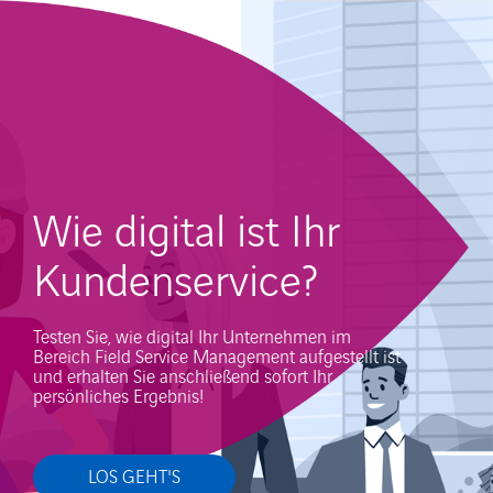
Wie digital ist Ihr
Kundenservice?
Testen Sie, wie digital Ihr Unternehmen im
Bereich Field Service Management aufgestellt ist
und erhalten Sie anschließend sofort Ihr
persönliches Ergebnis!
LOS GEHT'S